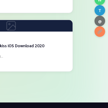
T
@
kiss iOS Download 2020
...