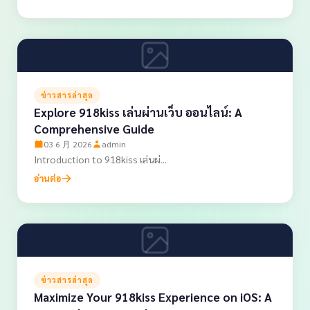
ข่าวสารล่าสุด
Explore 918kiss เล่นผ่านเว็บ ออนไลน์: A
Comprehensive Guide
03 6 月 2026
admin
Introduction to 918kiss เล่นผ่...
อ่านต่อ
ข่าวสารล่าสุด
Maximize Your 918kiss Experience on iOS: A