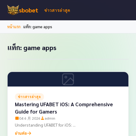
sbobet
ข่าวสารล่าสุด
›
หน้าแรก
แท็ก: game apps
แท็ก: game apps
ข่าวสารล่าสุด
Mastering UFABET iOS: A Comprehensive
Guide for Gamers
04 6 月 2026
admin
Understanding UFABET for iOS: ...
อ่านต่อ