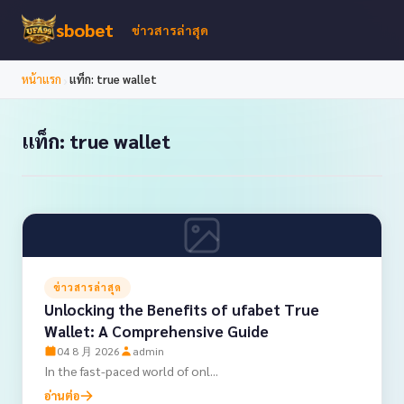
sbobet
ข่าวสารล่าสุด
›
หน้าแรก
แท็ก: true wallet
แท็ก: true wallet
ข่าวสารล่าสุด
Unlocking the Benefits of ufabet True
Wallet: A Comprehensive Guide
04 8 月 2026
admin
In the fast-paced world of onl...
อ่านต่อ