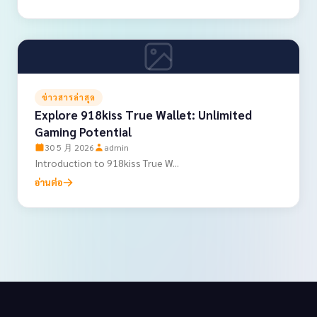
ข่าวสารล่าสุด
Explore 918kiss True Wallet: Unlimited
Gaming Potential
30 5 月 2026
admin
Introduction to 918kiss True W...
อ่านต่อ