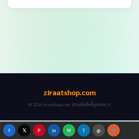
ziraatshop.com
© 2026 ziraatshop.com. สงวนลิขสิทธิ์ทุกประการ
f
𝕏
P
in
W
T
@