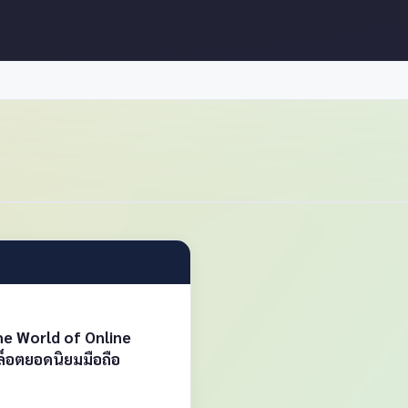
he World of Online
ล็อตยอดนิยมมือถือ