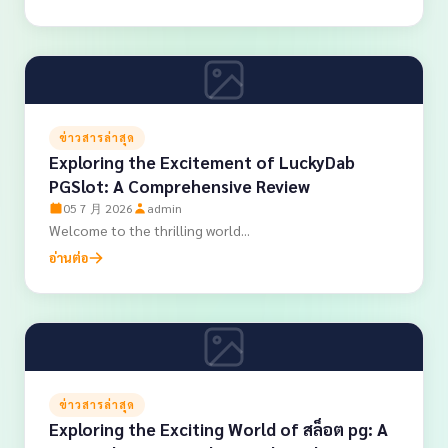
ข่าวสารล่าสุด
Exploring the Excitement of LuckyDab
PGSlot: A Comprehensive Review
05 7 月 2026
admin
Welcome to the thrilling world...
อ่านต่อ
ข่าวสารล่าสุด
Exploring the Exciting World of สล็อต pg: A