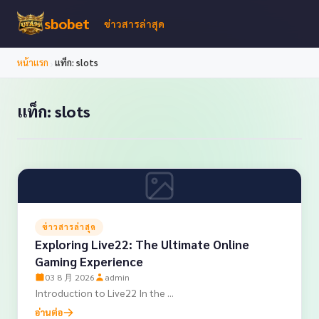
sbobet
ข่าวสารล่าสุด
›
หน้าแรก
แท็ก: slots
แท็ก: slots
ข่าวสารล่าสุด
Exploring Live22: The Ultimate Online
Gaming Experience
03 8 月 2026
admin
Introduction to Live22 In the ...
อ่านต่อ