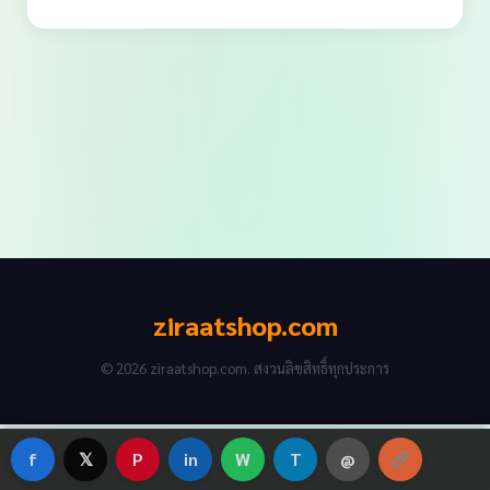
ziraatshop.com
© 2026 ziraatshop.com. สงวนลิขสิทธิ์ทุกประการ
f
𝕏
P
in
W
T
@