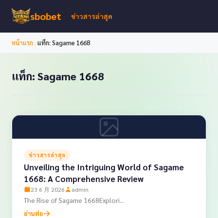
sbobet
ข่าวสารล่าสุด
›
หน้าแรก
แท็ก: Sagame 1668
แท็ก: Sagame 1668
ข่าวสารล่าสุด
Unveiling the Intriguing World of Sagame
1668: A Comprehensive Review
23 6 月 2026
admin
The Rise of Sagame 1668Explori...
อ่านต่อ