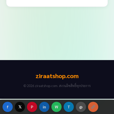
ziraatshop.com
© 2026 ziraatshop.com. สงวนลิขสิทธิ์ทุกประการ
f
𝕏
P
in
W
T
@