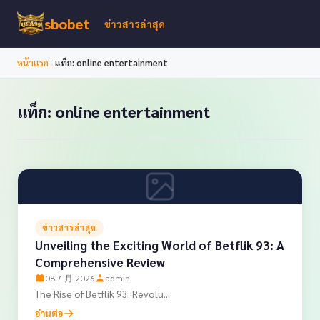
sbobet
ข่าวสารล่าสุด
›
หน้าแรก
แท็ก: online entertainment
แท็ก: online entertainment
ข่าวสารล่าสุด
Unveiling the Exciting World of Betflik 93: A
Comprehensive Review
08 7 月 2026
admin
The Rise of Betflik 93: Revolu...
อ่านต่อ