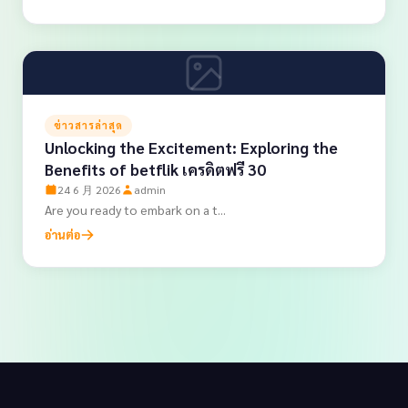
ข่าวสารล่าสุด
Unlocking the Excitement: Exploring the
Benefits of betflik เครดิตฟรี 30
24 6 月 2026
admin
Are you ready to embark on a t...
อ่านต่อ