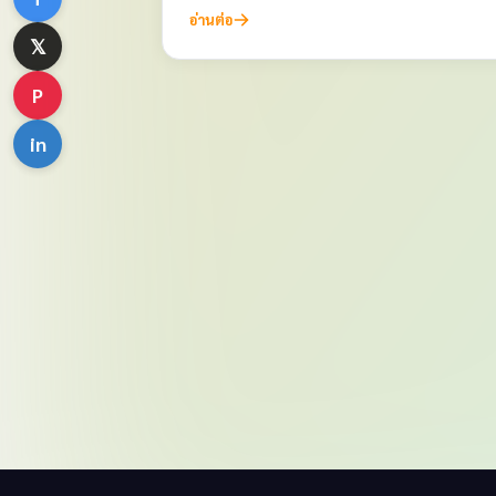
อ่านต่อ
𝕏
P
in