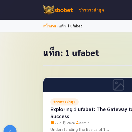
sbobet
ข่าวสารล่าสุด
›
หน้าแรก
แท็ก: 1 ufabet
แท็ก: 1 ufabet
ข่าวสารล่าสุด
Exploring 1 ufabet: The Gateway t
Success
22 5 月 2026
admin
Understanding the Basics of 1 ...
f