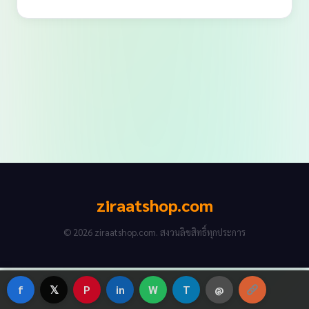
ziraatshop.com
© 2026 ziraatshop.com. สงวนลิขสิทธิ์ทุกประการ
f
𝕏
P
in
W
T
@