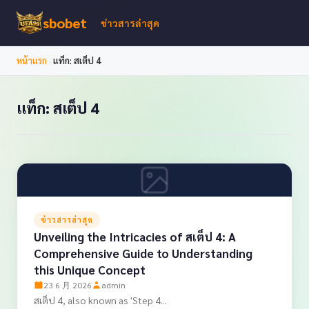
sbobet
ข่าวสารล่าสุด
›
หน้าแรก
แท็ก: สเต็ป 4
แท็ก: สเต็ป 4
ข่าวสารล่าสุด
Unveiling the Intricacies of สเต็ป 4: A
Comprehensive Guide to Understanding
this Unique Concept
23 6 月 2026
admin
สเต็ป 4, also known as 'Step 4...