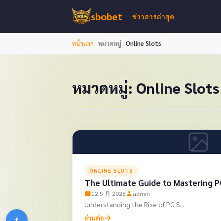
sbobet
ข่าวสารล่าสุด
›
›
หน้าแรก
หมวดหมู่
Online Slots
หมวดหมู่: Online Slots
ONLINE SLOTS
The Ultimate Guide to Mastering P
12 5 月 2026
admin
Understanding the Rise of PG S...
อ่านต่อ
f