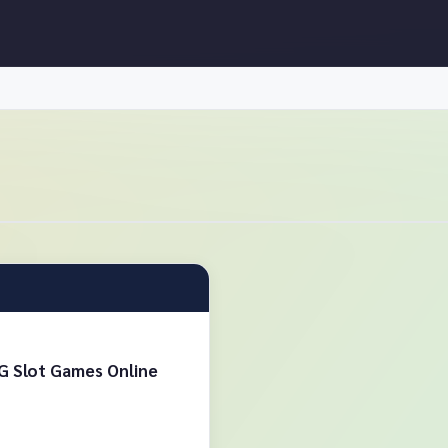
G Slot Games Online