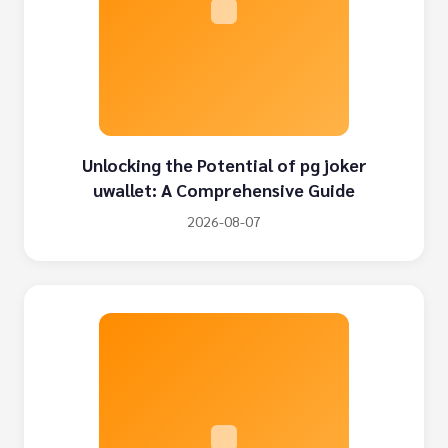
Unlocking the Potential of pg joker
uwallet: A Comprehensive Guide
2026-08-07