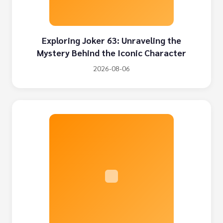
Exploring Joker 63: Unraveling the
Mystery Behind the Iconic Character
2026-08-06