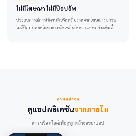
ไม่มีโฆษณา ไม่มีป๊อปอัพ
ประสบการณ์การใช้งานที่บริสุทธิ์ ปราศจากโฆษณารบกวน
ไม่มีป๊อปอัพขัดจังหวะ เพลิดเพลินกับการแชทอย่างเต็มที่
ภาพหน้าจอ
ดูแอปพลิเคชัน
จากภายใน
ลาก หรือ สไลด์เพื่อดูทุกหน้าจอของแอป