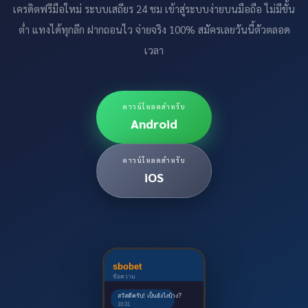
เครดิตฟรีมือใหม่ ระบบเสถียร 24 ชม เข้าสู่ระบบง่ายบนมือถือ ไม่มีขั้น
ต่ำ แทงได้ทุกลีก ฝากถอนไว จ่ายจริง 100% สมัครเลยวันนี้ตัวตลอด
เวลา
ดาวน์โหลดสำหรับ
Android
ดาวน์โหลดสำหรับ
iOS
sbobet
ข้อความ
สวัสดีครับ! เป็นยังไงบ้าง?
10:31