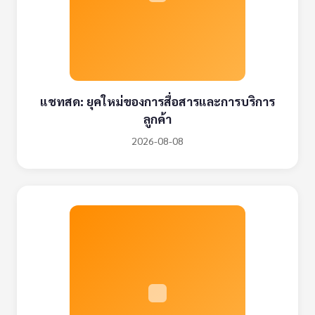
แชทสด: ยุคใหม่ของการสื่อสารและการบริการ
ลูกค้า
2026-08-08