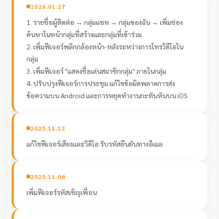
2026.01.27
1. รายชื่อผู้ติดต่อ → กลุ่มแชท → กลุ่มของฉัน → เพิ่มช่อง
ค้นหาในหน้ากลุ่มที่สร้างและกลุ่มที่เข้าร่วม
2. เพิ่มฟีเจอร์พลิกกล้องหน้า-หลังระหว่างการโทรวิดีโอใน
กลุ่ม
3. เพิ่มฟีเจอร์ "แสดงชื่อเล่นสมาชิกกลุ่ม" ภายในกลุ่ม
4. ปรับปรุงฟีเจอร์การประชุม แก้ไขข้อผิดพลาดการส่ง
ข้อความบน Android และการหยุดทำงานกะทันหันบน iOS
2025.11.12
แก้ไขฟีเจอร์เสียงและวิดีโอ รับรหัสยืนยันทางอีเมล
2025.11.08
เพิ่มฟีเจอร์รหัสเชิญเพื่อน