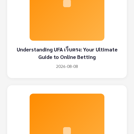
Understanding UFA เว็บตรง: Your Ultimate
Guide to Online Betting
2026-08-08