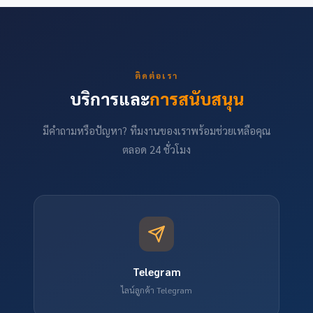
ติดต่อเรา
บริการและ
การสนับสนุน
มีคำถามหรือปัญหา? ทีมงานของเราพร้อมช่วยเหลือคุณ
ตลอด 24 ชั่วโมง
Telegram
ไลน์ลูกค้า Telegram