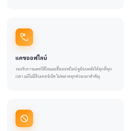
แคชออฟไลน์
รองรับการแคชวิดีโอและสื่อออฟไลน์ ดูย้อนหลังได้ทุกที่ทุก
เวลา แม้ไม่มีอินเทอร์เน็ต ไม่พลาดทุกช่วงเวลาสำคัญ