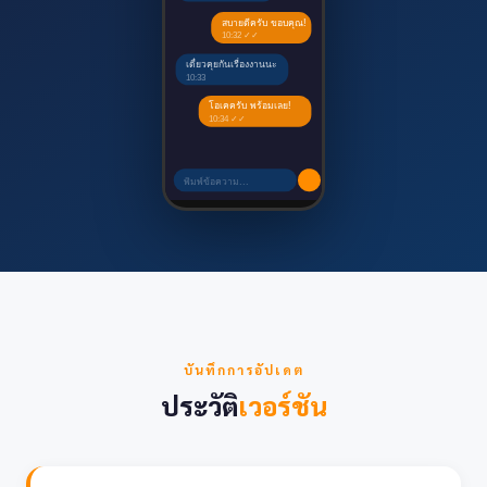
สบายดีครับ ขอบคุณ!
10:32 ✓✓
เดี๋ยวคุยกันเรื่องงานนะ
10:33
โอเคครับ พร้อมเลย!
10:34 ✓✓
พิมพ์ข้อความ...
บันทึกการอัปเดต
ประวัติ
เวอร์ชัน