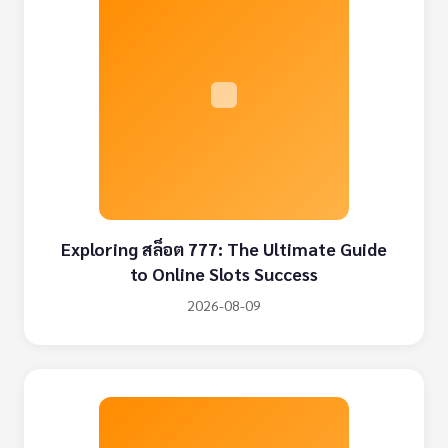
Exploring สล็อต 777: The Ultimate Guide
to Online Slots Success
2026-08-09