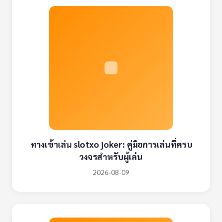
ทางเข้าเล่น slotxo joker: คู่มือการเล่นที่ครบ
วงจรสำหรับผู้เล่น
2026-08-09