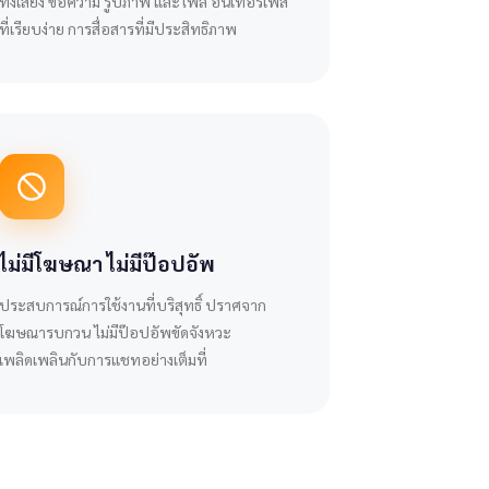
ทั้งเสียง ข้อความ รูปภาพ และไฟล์ อินเทอร์เฟส
ที่เรียบง่าย การสื่อสารที่มีประสิทธิภาพ
ไม่มีโฆษณา ไม่มีป๊อปอัพ
ประสบการณ์การใช้งานที่บริสุทธิ์ ปราศจาก
โฆษณารบกวน ไม่มีป๊อปอัพขัดจังหวะ
เพลิดเพลินกับการแชทอย่างเต็มที่