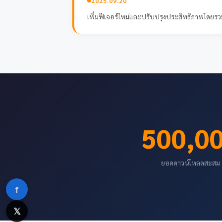
2025.09.20
เพิ่มฟีเจอร์ใหม่และปรับปรุงประสิทธิภาพโดยรว
500,0
ยอดดาวน์โหลดสะสม
f
𝕏