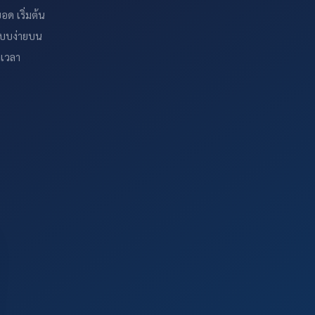
ด เริ่มต้น
ระบบง่ายบน
ดเวลา