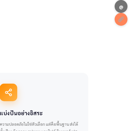
@
แบ่งปันอย่างอิสระ
ความปลอดภัยไม่ใช่ตัวเลือก แต่คือพื้นฐาน ส่งได้