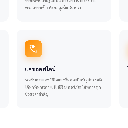
การแชทหลายรูปแบบ การทำงานที่เรียบง่าย
พร้อมการเข้ารหัสข้อมูลที่แน่นหนา
แคชออฟไลน์
รองรับการแคชวิดีโอและสื่อออฟไลน์ ดูย้อนหลัง
ได้ทุกที่ทุกเวลา แม้ไม่มีอินเทอร์เน็ต ไม่พลาดทุก
ช่วงเวลาสำคัญ