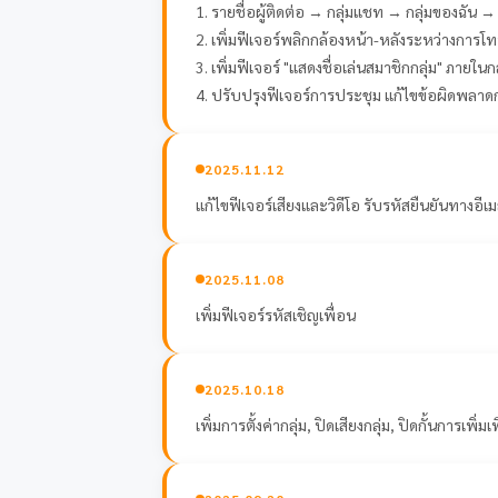
1. รายชื่อผู้ติดต่อ → กลุ่มแชท → กลุ่มของฉัน → เ
2. เพิ่มฟีเจอร์พลิกกล้องหน้า-หลังระหว่างการโทร
3. เพิ่มฟีเจอร์ "แสดงชื่อเล่นสมาชิกกลุ่ม" ภายในกล
4. ปรับปรุงฟีเจอร์การประชุม แก้ไขข้อผิดพล
2025.11.12
แก้ไขฟีเจอร์เสียงและวิดีโอ รับรหัสยืนยันทางอีเ
2025.11.08
เพิ่มฟีเจอร์รหัสเชิญเพื่อน
2025.10.18
เพิ่มการตั้งค่ากลุ่ม, ปิดเสียงกลุ่ม, ปิดกั้นการเพ