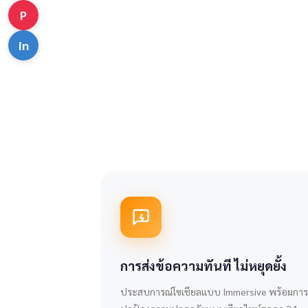
P
in
การส่งข้อความทันที ไม่หยุดยั้ง
ประสบการณ์โซเชียลแบบ Immersive พร้อมการ