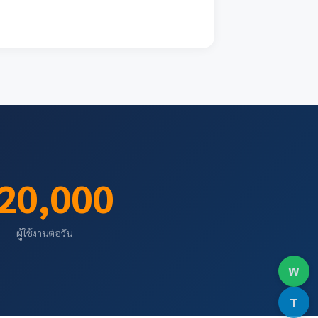
20,000
ผู้ใช้งานต่อวัน
W
T