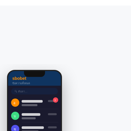
sbobet
ข้อความทั้งหมด
🔍 ค้นหา...
3
อ
บ
ซ