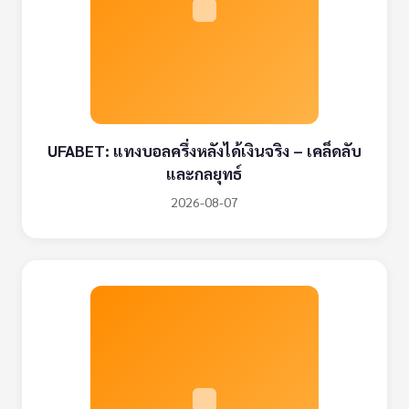
UFABET: แทงบอลครึ่งหลังได้เงินจริง – เคล็ดลับ
และกลยุทธ์
2026-08-07