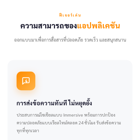
ฟีเจอร์เด่น
ความสามารถของ
แอปพลิเคชัน
ออกแบบมาเพื่อการสื่อสารที่ปลอดภัย รวดเร็ว และสนุกสนาน
การส่งข้อความทันที ไม่หยุดยั้ง
ประสบการณ์โซเชียลแบบ Immersive พร้อมการปกป้อง
ความปลอดภัยแบบเรียลไทม์ตลอด 24 ชั่วโมง รับส่งข้อความ
ทุกที่ทุกเวลา