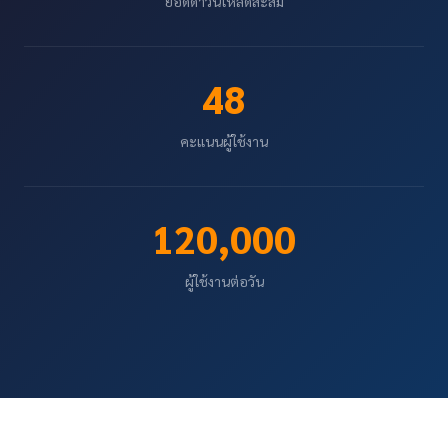
ยอดดาวน์โหลดสะสม
48
คะแนนผู้ใช้งาน
120,000
ผู้ใช้งานต่อวัน