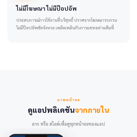
ไม่มีโฆษณา ไม่มีป๊อปอัพ
ประสบการณ์การใช้งานที่บริสุทธิ์ ปราศจากโฆษณารบกวน
ไม่มีป๊อปอัพขัดจังหวะ เพลิดเพลินกับการแชทอย่างเต็มที่
ภาพหน้าจอ
ดูแอปพลิเคชัน
จากภายใน
ลาก หรือ สไลด์เพื่อดูทุกหน้าจอของแอป