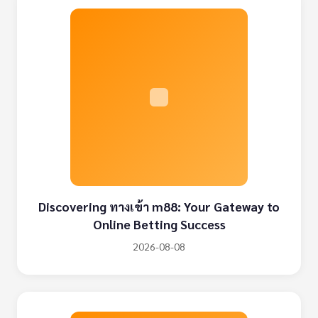
Discovering ทางเข้า m88: Your Gateway to
Online Betting Success
2026-08-08