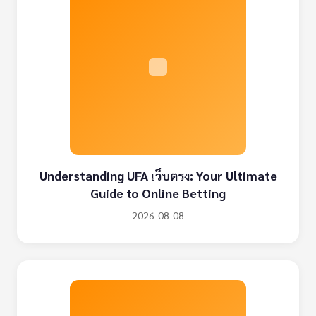
Understanding UFA เว็บตรง: Your Ultimate
Guide to Online Betting
2026-08-08