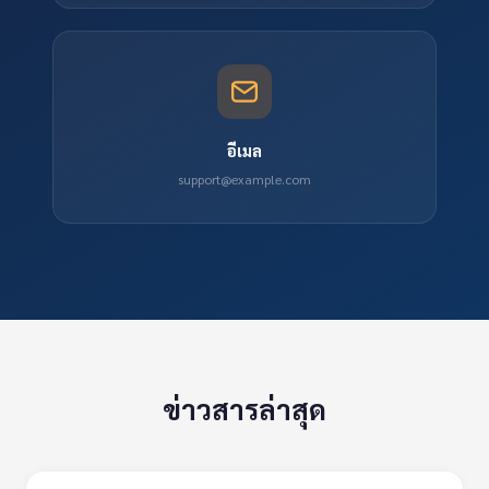
อีเมล
support@example.com
ข่าวสารล่าสุด