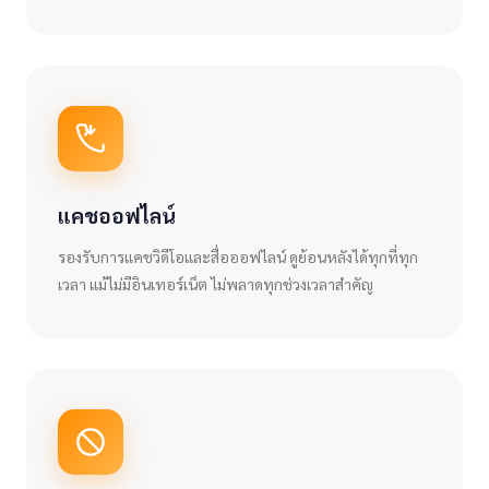
แคชออฟไลน์
รองรับการแคชวิดีโอและสื่อออฟไลน์ ดูย้อนหลังได้ทุกที่ทุก
เวลา แม้ไม่มีอินเทอร์เน็ต ไม่พลาดทุกช่วงเวลาสำคัญ