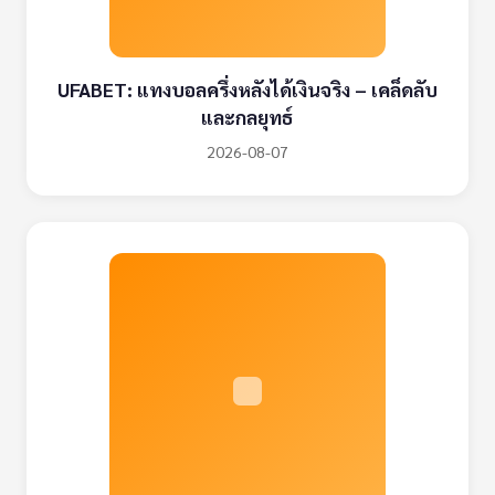
UFABET: แทงบอลครึ่งหลังได้เงินจริง – เคล็ดลับ
และกลยุทธ์
2026-08-07