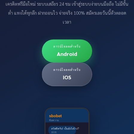
เครดิตฟรีมือใหม่ ระบบเสถียร 24 ชม เข้าสู่ระบบง่ายบนมือถือ ไม่มีขั้น
ต่ำ แทงได้ทุกลีก ฝากถอนไว จ่ายจริง 100% สมัครเลยวันนี้ตัวตลอด
เวลา
ดาวน์โหลดสำหรับ
Android
ดาวน์โหลดสำหรับ
iOS
sbobet
ข้อความ
สวัสดีครับ! เป็นยังไงบ้าง?
10:31