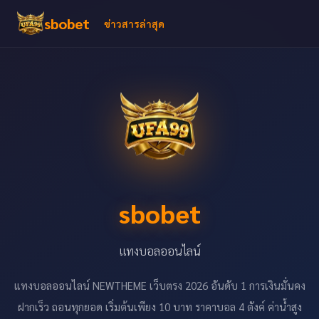
sbobet
ข่าวสารล่าสุด
sbobet
แทงบอลออนไลน์
แทงบอลออนไลน์ NEWTHEME เว็บตรง 2026 อันดับ 1 การเงินมั่นคง
ฝากเร็ว ถอนทุกยอด เริ่มต้นเพียง 10 บาท ราคาบอล 4 ตังค์ ค่าน้ำสูง