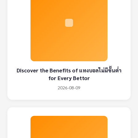
Discover the Benefits of แทงบอลไม่มีขั้นต่ำ
for Every Bettor
2026-08-09