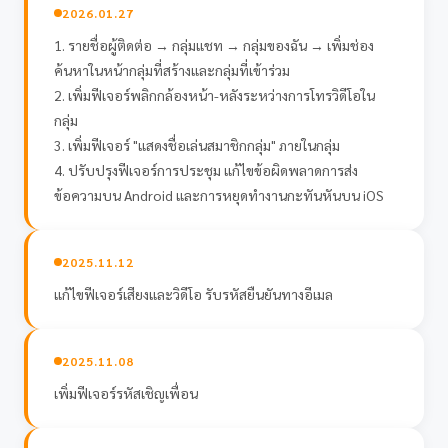
2026.01.27
1. รายชื่อผู้ติดต่อ → กลุ่มแชท → กลุ่มของฉัน → เพิ่มช่อง
ค้นหาในหน้ากลุ่มที่สร้างและกลุ่มที่เข้าร่วม
2. เพิ่มฟีเจอร์พลิกกล้องหน้า-หลังระหว่างการโทรวิดีโอใน
กลุ่ม
3. เพิ่มฟีเจอร์ "แสดงชื่อเล่นสมาชิกกลุ่ม" ภายในกลุ่ม
4. ปรับปรุงฟีเจอร์การประชุม แก้ไขข้อผิดพลาดการส่ง
ข้อความบน Android และการหยุดทำงานกะทันหันบน iOS
2025.11.12
แก้ไขฟีเจอร์เสียงและวิดีโอ รับรหัสยืนยันทางอีเมล
2025.11.08
เพิ่มฟีเจอร์รหัสเชิญเพื่อน