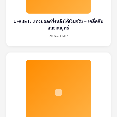
UFABET: แทงบอลครึ่งหลังได้เงินจริง – เคล็ดลับ
และกลยุทธ์
2026-08-07