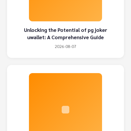
Unlocking the Potential of pg joker
uwallet: A Comprehensive Guide
2026-08-07