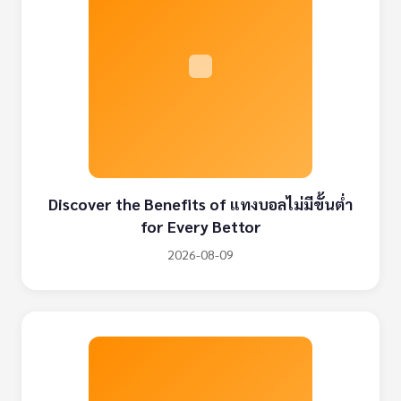
Discover the Benefits of แทงบอลไม่มีขั้นต่ำ
for Every Bettor
2026-08-09