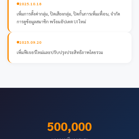
2025.10.18
เพิ่มการตั้งค่ากลุ่ม, ปิดเสียงกลุ่ม, ปิดกั้นการเพิ่มเพื่อน, จำกัด
การดูข้อมูลสมาชิก พร้อมอัปเดต UI ใหม่
2025.09.20
เพิ่มฟีเจอร์ใหม่และปรับปรุงประสิทธิภาพโดยรวม
500,000