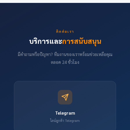
ติดต่อเรา
บริการและ
การสนับสนุน
มีคำถามหรือปัญหา? ทีมงานของเราพร้อมช่วยเหลือคุณ
ตลอด 24 ชั่วโมง
Telegram
ไลน์ลูกค้า Telegram