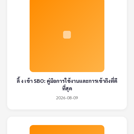
ลิ้ ง เข้า SBO: คู่มือการใช้งานและการเข้าถึงที่ดี
ที่สุด
2026-08-09