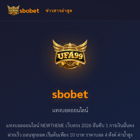
sbobet
ข่าวสารล่าสุด
sbobet
แทงบอลออนไลน์
แทงบอลออนไลน์ NEWTHEME เว็บตรง 2026 อันดับ 1 การเงินมั่นคง
ฝากเร็ว ถอนทุกยอด เริ่มต้นเพียง 10 บาท ราคาบอล 4 ตังค์ ค่าน้ำสูง