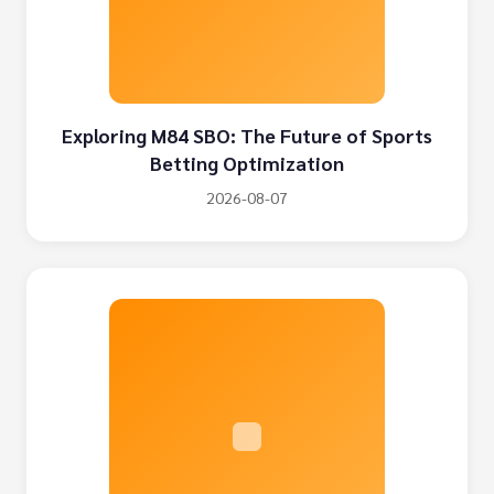
Exploring M84 SBO: The Future of Sports
Betting Optimization
2026-08-07