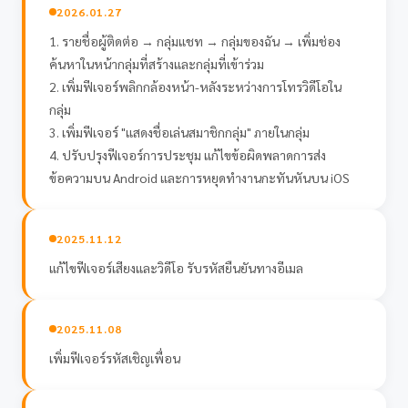
2026.01.27
1. รายชื่อผู้ติดต่อ → กลุ่มแชท → กลุ่มของฉัน → เพิ่มช่อง
ค้นหาในหน้ากลุ่มที่สร้างและกลุ่มที่เข้าร่วม
2. เพิ่มฟีเจอร์พลิกกล้องหน้า-หลังระหว่างการโทรวิดีโอใน
กลุ่ม
3. เพิ่มฟีเจอร์ "แสดงชื่อเล่นสมาชิกกลุ่ม" ภายในกลุ่ม
4. ปรับปรุงฟีเจอร์การประชุม แก้ไขข้อผิดพลาดการส่ง
ข้อความบน Android และการหยุดทำงานกะทันหันบน iOS
2025.11.12
แก้ไขฟีเจอร์เสียงและวิดีโอ รับรหัสยืนยันทางอีเมล
2025.11.08
เพิ่มฟีเจอร์รหัสเชิญเพื่อน