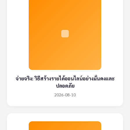
จ่ายจริง: วิธีสร้างรายได้ออนไลน์อย่างมั่นคงและ
ปลอดภัย
2026-08-10