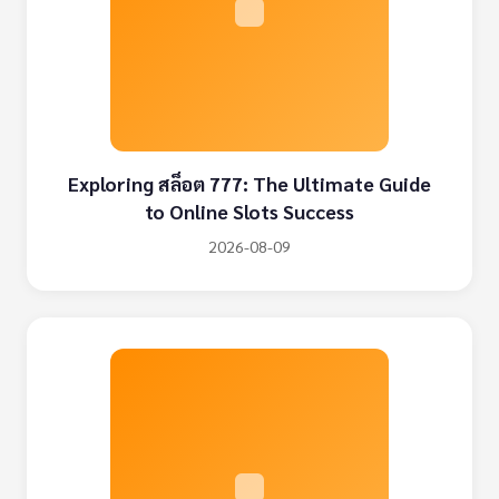
Exploring สล็อต 777: The Ultimate Guide
to Online Slots Success
2026-08-09