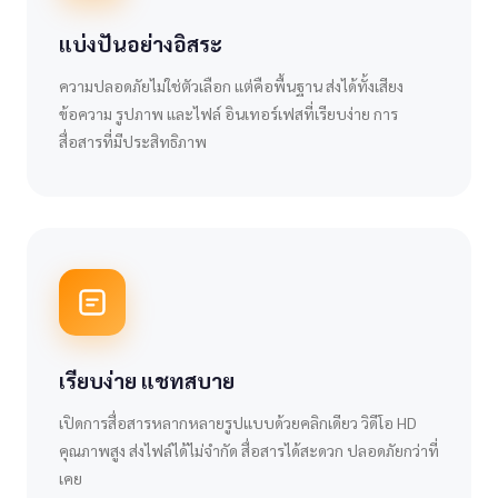
แบ่งปันอย่างอิสระ
ความปลอดภัยไม่ใช่ตัวเลือก แต่คือพื้นฐาน ส่งได้ทั้งเสียง
ข้อความ รูปภาพ และไฟล์ อินเทอร์เฟสที่เรียบง่าย การ
สื่อสารที่มีประสิทธิภาพ
เรียบง่าย แชทสบาย
เปิดการสื่อสารหลากหลายรูปแบบด้วยคลิกเดียว วิดีโอ HD
คุณภาพสูง ส่งไฟล์ได้ไม่จำกัด สื่อสารได้สะดวก ปลอดภัยกว่าที่
เคย