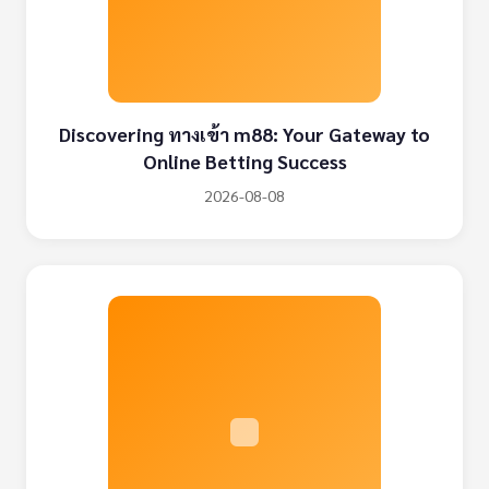
Discovering ทางเข้า m88: Your Gateway to
Online Betting Success
2026-08-08