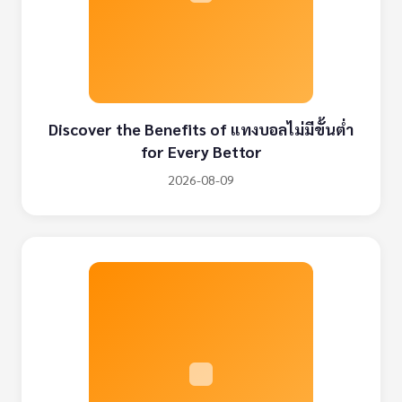
Discover the Benefits of แทงบอลไม่มีขั้นต่ำ
for Every Bettor
2026-08-09