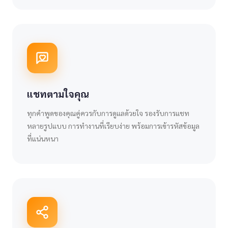
แชทตามใจคุณ
ทุกคำพูดของคุณคู่ควรกับการดูแลด้วยใจ รองรับการแชท
หลายรูปแบบ การทำงานที่เรียบง่าย พร้อมการเข้ารหัสข้อมูล
ที่แน่นหนา