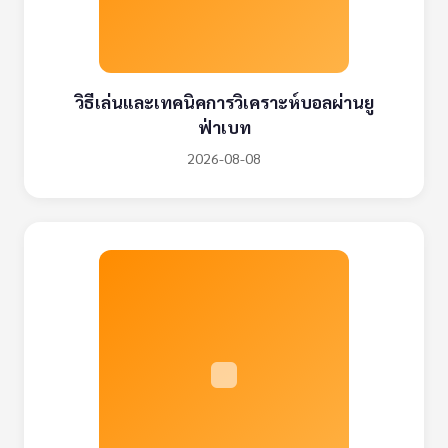
วิธีเล่นและเทคนิคการวิเคราะห์บอลผ่านยู
ฟ่าเบท
2026-08-08