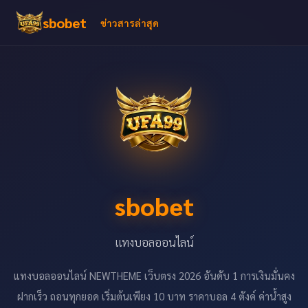
sbobet
ข่าวสารล่าสุด
sbobet
แทงบอลออนไลน์
แทงบอลออนไลน์ NEWTHEME เว็บตรง 2026 อันดับ 1 การเงินมั่นคง
ฝากเร็ว ถอนทุกยอด เริ่มต้นเพียง 10 บาท ราคาบอล 4 ตังค์ ค่าน้ำสูง